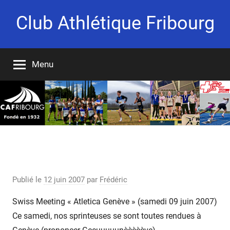
Aller
Club Athlétique Fribourg
au
contenu
Fondé
en
Menu
1932
Atletica Genève 2007 (Swiss Meeting):
Résultats
Publié le
12 juin 2007
par
Frédéric
Swiss Meeting « Atletica Genève » (samedi 09 juin 2007)
Ce samedi, nos sprinteuses se sont toutes rendues à