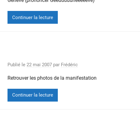
Genève (prononcer Geeuuuuunèèèèève)
Continuer la lecture
Photos du match des six cantons 2007
(Bulle)
Publié le
22 mai 2007
par
Frédéric
Retrouver les photos de la manifestation
Continuer la lecture
Photos des Championnats fribourgeois
de relais 2007 (Bulle)