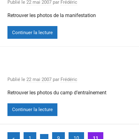
Publié le
22 mai 2007
par
Frédéric
Retrouver les photos de la manifestation
Continuer la lecture
Camp d’entraînement à Marina di
Pietrasanta (Italie)
Publié le
22 mai 2007
par
Frédéric
Retrouver les photos du camp d’entraînement
Continuer la lecture
Navigation
Publications
«
1
…
9
10
11