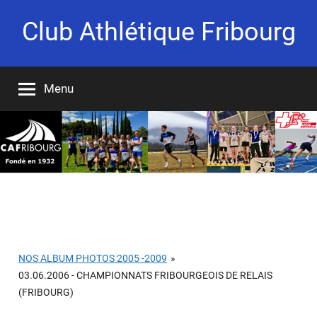
Aller
Club Athlétique Fribourg
au
contenu
Fondé
en
Menu
1932
Nos albums photos (2005-2009)
NOS ALBUM PHOTOS 2005 -2009
»
03.06.2006 - CHAMPIONNATS FRIBOURGEOIS DE RELAIS
(FRIBOURG)