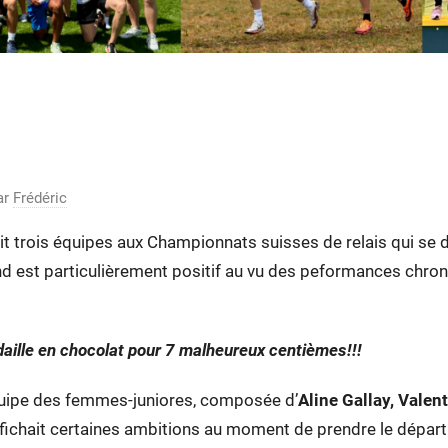
 (Chaux-de-Fonds): les junio
ar
Frédéric
it trois équipes aux Championnats suisses de relais qui se d
d est particulièrement positif au vu des peformances chro
daille en chocolat pour 7 malheureux centièmes!!!
quipe des femmes-juniores, composée d’
Aline Gallay, Valen
fichait certaines ambitions au moment de prendre le départ