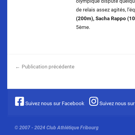
olympique disputé quelque
de relais assez agités, l
(200m), Sacha Rappo (1
5ème.
Navigation
Publication précédente
de
CS cadets A/B à Thoune: Médaille d’argent po
l’article
Suivez nous sur Facebook
Suivez nous sur
© 2007 - 2024 Club Athlétique Fribourg