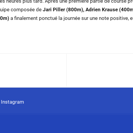
s heures plus tard. Après une première partie de course p
’équipe composée de
Jari Piller (800m), Adrien Krause (40
00m)
a finalement ponctué la journée sur une note positive, 
ur Jari Piller
 Instagram