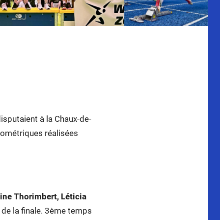
res en
isputaient à la Chaux-de-
nométriques réalisées
tine Thorimbert, Léticia
 de la finale. 3ème temps