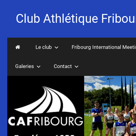
Aller
au
Club Athlétique Fribou
contenu
Fondé
en
Le club
Fribourg International Meet
1932
Galeries
Contact