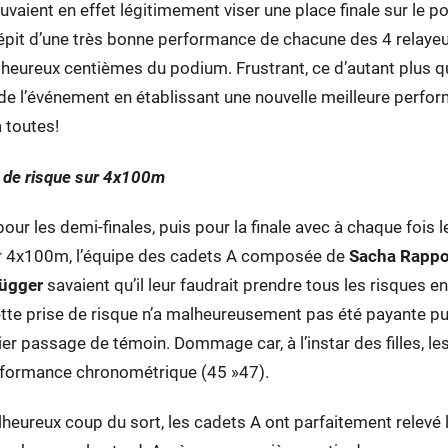
ouvaient en effet légitimement viser une place finale sur le
 dépit d’une très bonne performance de chacune des 4 relayeu
heureux centièmes du podium. Frustrant, ce d’autant plus qu
 de l’événement en établissant une nouvelle meilleure perfor
 toutes!
 de risque sur 4x100m
pour les demi-finales, puis pour la finale avec à chaque fois
r 4x100m, l’équipe des cadets A composée de
Sacha Rappo
rügger
savaient qu’il leur faudrait prendre tous les risques en
te prise de risque n’a malheureusement pas été payante pui
ier passage de témoin. Dommage car, à l’instar des filles, l
erformance chronométrique (45 »47).
eureux coup du sort, les cadets A ont parfaitement relevé la