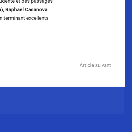
rudente et des passages
0m), Raphaël Casanova
en terminant excellents
Article suivant
Pascal Mancini champion suisse du 60m!!!