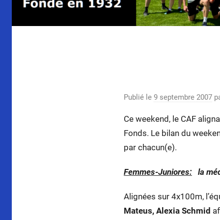
CS de relais
chocolat!
Publié le
9 septembre 2007
p
Ce weekend, le CAF aligna
Fonds. Le bilan du weeken
par chacun(e).
Femmes-Juniores:
la mé
Alignées sur 4x100m, l’é
Mateus, Alexia Schmid
af