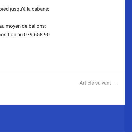
pied jusqu’à la cabane;
 au moyen de ballons;
sposition au 079 658 90
Article suivant
verture du 12 mai 2012: Règlement et horaire