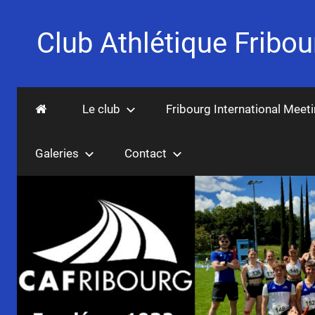
Aller
au
Club Athlétique Fribou
contenu
Fondé
en
Le club
Fribourg International Meet
1932
Galeries
Contact