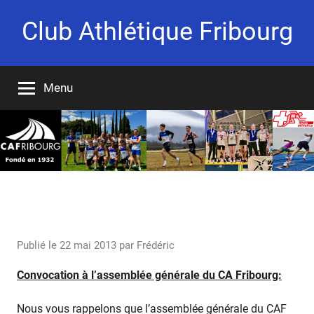
Aller
Club Athlétique Fribourg
au
contenu
Fondé
en
Menu
1932
Assemblée générale du CAF / PV AG
2012
Publié le
22 mai 2013
par
Frédéric
Convocation à l’assemblée générale du CA Fribourg:
Nous vous rappelons que l’assemblée générale du CAF