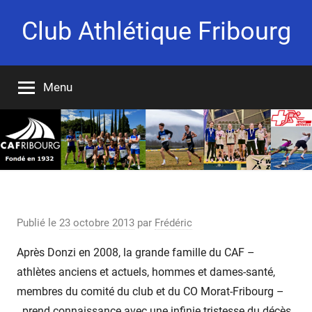
Aller
Club Athlétique Fribourg
au
contenu
Fondé
en
Menu
1932
Pierre Page nous a quitté…
Publié le
23 octobre 2013
par
Frédéric
Après Donzi en 2008, la grande famille du CAF –
athlètes anciens et actuels, hommes et dames-santé,
membres du comité du club et du CO Morat-Fribourg –
prend connaissance avec une infinie tristesse du décès