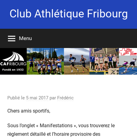
Aller
Club Athlétique Fribourg
au
contenu
Fondé
en
Menu
1932
Championnats FR+VD de relais OPEN
Publié le
5 mai 2017
par
Frédéric
Chers amis sportifs,
Sous l’onglet « Manifestations », vous trouverez le
règlement détaillé et l’horaire provisoire des