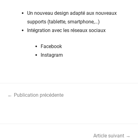
Un nouveau design adapté aux nouveaux
supports (tablette, smartphone,…)
Intégration avec les réseaux sociaux
Facebook
Instagram
Navigation
Publication précédente
de
Athletissima 2018 – Entraînement des jeunes
l’article
avec les stars
Article suivant