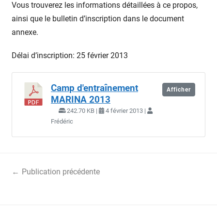
Vous trouverez les informations détaillées à ce propos,
ainsi que le bulletin d’inscription dans le document
annexe.
Délai d’inscription: 25 février 2013
Camp d'entraînement
Afficher
MARINA 2013
242.70 KB |
4 février 2013 |
Frédéric
Navigation
Publication précédente
de
En pensée avec la famille…
l’article