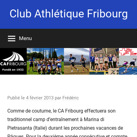
Aller
Club Athlétique Fribourg
au
contenu
Fondé
en
Menu
1932
Camp d’entraînement MARINA 2013
Publié le
4 février 2013
par
Frédéric
Comme de coutume, le CA Fribourg effectuera son
traditionnel camp d’entraînement à Marina di
Pietrasanta (Italie) durant les prochaines vacances de
Pâques. Pour la deuxième année consécutive et compte